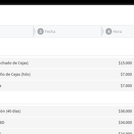
3
Fecha
4
Hora
chado de Cejas)
$15.000
ño de Cejas (hilo)
$7.000
a
$7.000
ón (40 días)
$38.000
 6D
$34.000
Y
$24.000