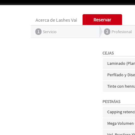
Reservar
Acerca de Lashes Vai
1
Servicio
2
Profesional
CEJAS
Laminado (Plan
Perfilado y Dise
Tinte con henn
PESTAñAS
Capping retenci
Mega Volumen
Vol. Brasilero Y