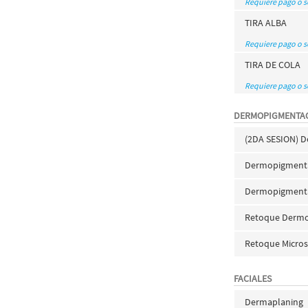
Requiere pago o 
TIRA ALBA
Requiere pago o 
TIRA DE COLA
Requiere pago o 
DERMOPIGMENTA
(2DA SESION) 
Dermopigmentac
Dermopigmenta
Retoque Dermo
Retoque Micros
FACIALES
Dermaplaning