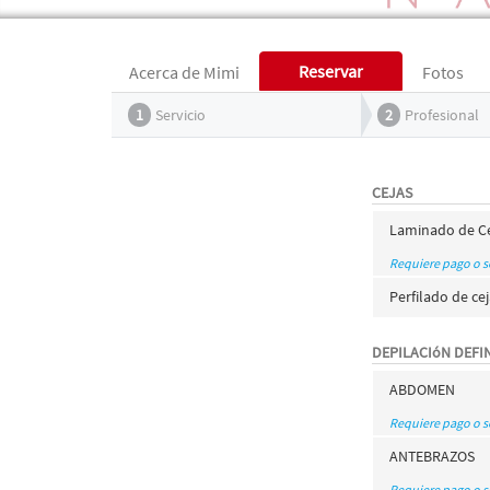
Reservar
Acerca de Mimi
Fotos
1
Servicio
2
Profesional
CEJAS
Laminado de C
Requiere pago o 
Perfilado de ce
DEPILACIóN DEFI
ABDOMEN
Requiere pago o 
ANTEBRAZOS
Requiere pago o 