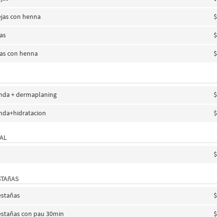
jas con henna
$
jas
$
jas con henna
$
nda + dermaplaning
$
nda+hidratacion
$
AL
$
STAñAS
estañas
$
estañas con pau 30min
$