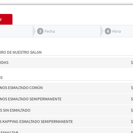
r
3
Fecha
4
Hora
IRO DE NUESTRO SALóN
PIDAS
$
OS
ANOS ESMALTADO COMÚN
$
ANOS ESMALTADO SEMIPERMANENTE
$
ES SIN ESMALTADO
$
S KAPPING ESMALTADO SEMIPERMANENTE
$
 ESMALTAR
$