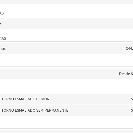
AS
A
AñAS
añas
$44
Desde $
N TORNO ESMALTADO COMÚN
$
N TORNO ESMALTADO SEMIPERMANENTE
$