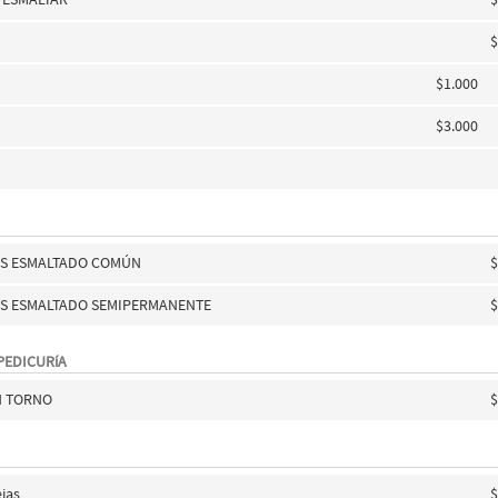
$
A
$1.000
$3.000
IES ESMALTADO COMÚN
$
ES ESMALTADO SEMIPERMANENTE
$
PEDICURíA
N TORNO
$
jas
$